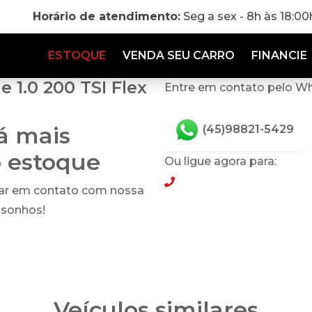
Horário de atendimento:
Seg a sex - 8h às 18:0
ESTOQUE
VENDA SEU CARRO
FINANCIE
 1.0 200 TSI Flex
Entre em contato pelo W
tá mais
(45)98821-5429
o estoque
Ou ligue agora para:
(45)98821-5429
rar em contato com nossa
 sonhos!
Veículos similares