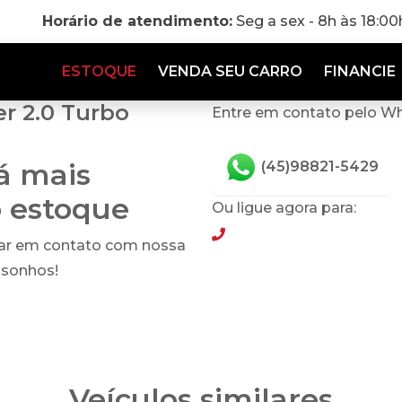
Horário de atendimento:
Seg a sex - 8h às 18:0
ESTOQUE
VENDA SEU CARRO
FINANCIE
r 2.0 Turbo
Entre em contato pelo W
tá mais
(45)98821-5429
o estoque
Ou ligue agora para:
(45)98821-5429
rar em contato com nossa
 sonhos!
Veículos similares