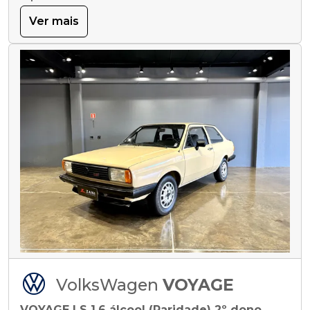
Ver mais
VolksWagen
VOYAGE
VOYAGE LS 1.6 álcool (Raridade) 2º dono