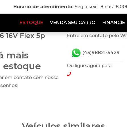
Horário de atendimento:
Seg a sex - 8h às 18:0
ESTOQUE
VENDA SEU CARRO
FINANCIE
6 16V Flex 5p
Entre em contato pelo W
tá mais
(45)98821-5429
o estoque
Ou ligue agora para:
(45)98821-5429
rar em contato com nossa
 sonhos!
Veículos similares