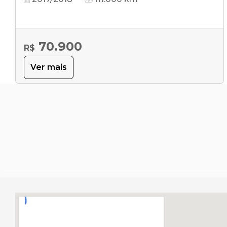
70.900
R$
Ver mais