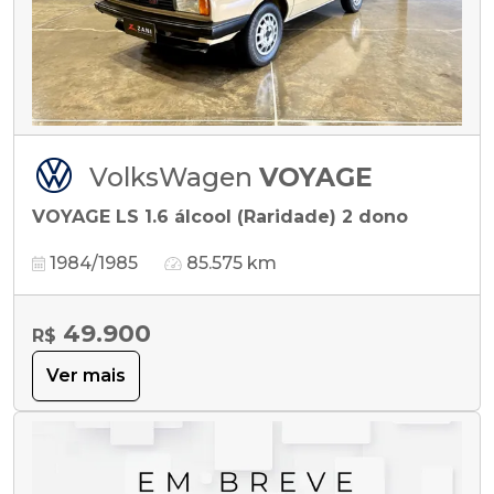
VolksWagen
VOYAGE
VOYAGE LS 1.6 álcool (Raridade) 2 dono
1984/1985
85.575 km
49.900
R$
Ver mais