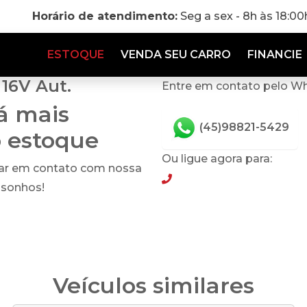
Horário de atendimento:
Seg a sex - 8h às 18:0
ESTOQUE
VENDA SEU CARRO
FINANCIE
 16V Aut.
Entre em contato pelo W
tá mais
(45)98821-5429
o estoque
Ou ligue agora para:
rar em contato com nossa
(45)98821-5429
 sonhos!
Veículos similares