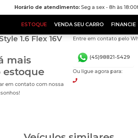
Horário de atendimento:
Seg a sex - 8h às 18:0
ESTOQUE
VENDA SEU CARRO
FINANCIE
tyle 1.6 Flex 16V
Entre em contato pelo W
tá mais
(45)98821-5429
o estoque
Ou ligue agora para:
(45)98821-5429
rar em contato com nossa
 sonhos!
Veículos similares