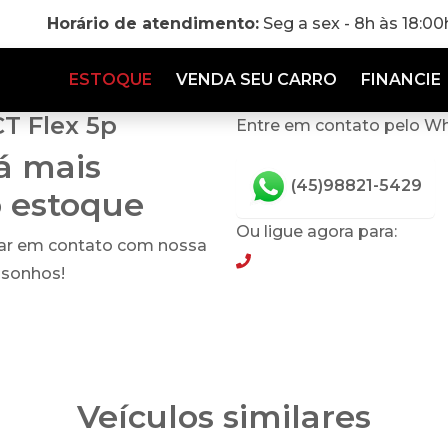
Horário de atendimento:
Seg a sex - 8h às 18:0
ESTOQUE
VENDA SEU CARRO
FINANCIE
CT Flex 5p
Entre em contato pelo W
tá mais
(45)98821-5429
o estoque
Ou ligue agora para:
rar em contato com nossa
(45)98821-5429
 sonhos!
Veículos similares