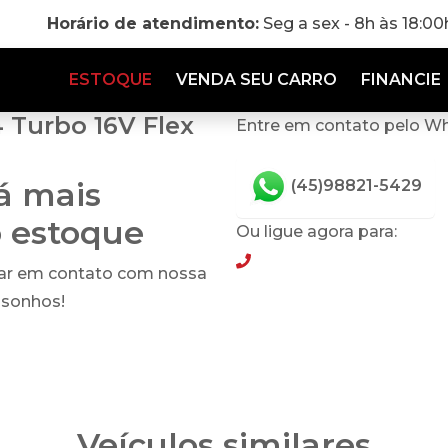
Horário de atendimento:
Seg a sex - 8h às 18:0
ESTOQUE
VENDA SEU CARRO
FINANCIE
 Turbo 16V Flex
Entre em contato pelo W
tá mais
(45)98821-5429
o estoque
Ou ligue agora para:
(45)98821-5429
rar em contato com nossa
 sonhos!
Veículos similares