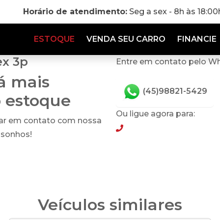
Horário de atendimento:
Seg a sex - 8h às 18:0
ESTOQUE
VENDA SEU CARRO
FINANCIE
ex 3p
Entre em contato pelo W
tá mais
(45)98821-5429
o estoque
Ou ligue agora para:
rar em contato com nossa
(45)98821-5429
 sonhos!
Veículos similares