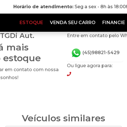
Horário de atendimento:
Seg a sex - 8h às 18:0
ESTOQUE
VENDA SEU CARRO
FINANCIE
 TGDi Aut.
Entre em contato pelo W
tá mais
(45)98821-5429
o estoque
Ou ligue agora para:
rar em contato com nossa
(45)98821-5429
 sonhos!
Veículos similares