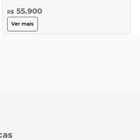
55.900
R$
Ver mais
cas