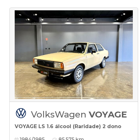
VolksWagen
VOYAGE
VOYAGE LS 1.6 álcool (Raridade) 2 dono
1984/1985
85.575 km