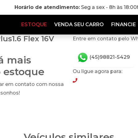
Horário de atendimento:
Seg a sex - 8h às 18:0
ESTOQUE
VENDA SEU CARRO
FINANCIE
us1.6 Flex 16V
Entre em contato pelo W
tá mais
(45)98821-5429
o estoque
Ou ligue agora para:
(45)98821-5429
rar em contato com nossa
 sonhos!
Veículos similares