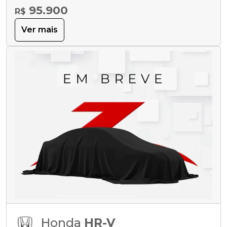
95.900
R$
Ver mais
Honda
HR-V