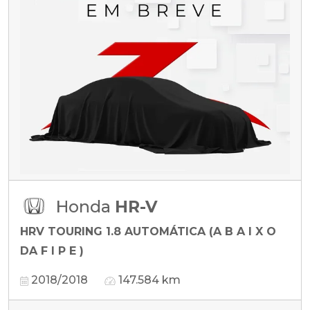
Honda
HR-V
HRV TOURING 1.8 AUTOMÁTICA (A B A I X O
DA F I P E )
2018/2018
147.584 km