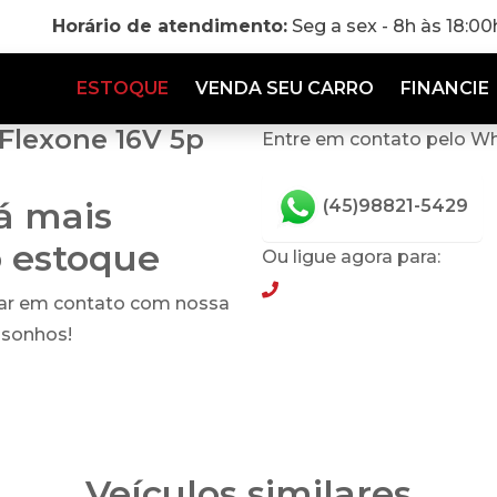
Horário de atendimento:
Seg a sex - 8h às 18:0
ESTOQUE
VENDA SEU CARRO
FINANCIE
/Flexone 16V 5p
Entre em contato pelo W
tá mais
(45)98821-5429
o estoque
Ou ligue agora para:
(45)98821-5429
rar em contato com nossa
 sonhos!
Veículos similares