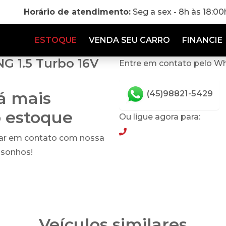
Horário de atendimento:
Seg a sex - 8h às 18:0
ESTOQUE
VENDA SEU CARRO
FINANCIE
G 1.5 Turbo 16V
Entre em contato pelo W
tá mais
(45)98821-5429
o estoque
Ou ligue agora para:
(45)98821-5429
rar em contato com nossa
 sonhos!
Veículos similares