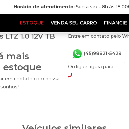
Horário de atendimento:
Seg a sex - 8h às 18:0
ESTOQUE
VENDA SEU CARRO
FINANCIE
 LTZ 1.0 12V TB
Entre em contato pelo W
tá mais
(45)98821-5429
o estoque
Ou ligue agora para:
(45)98821-5429
rar em contato com nossa
 sonhos!
Veículos similares