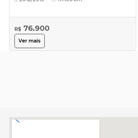
76.900
R$
Ver mais