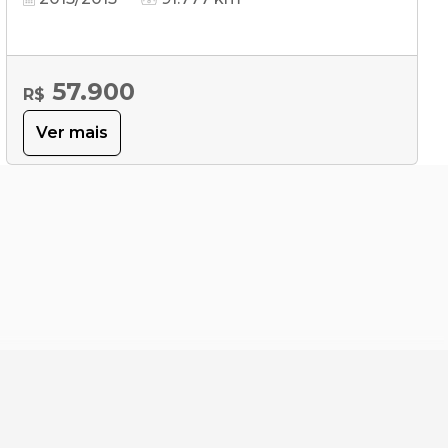
57.900
R$
Ver mais