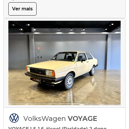
Ver mais
VolksWagen
VOYAGE
VOYAGE LS 1.6 álcool (Raridade) 2 dono