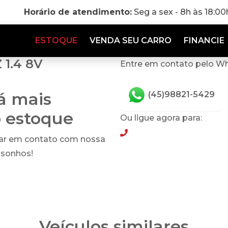
Horário de atendimento:
Seg a sex - 8h às 18:0
ESTOQUE
VENDA SEU CARRO
FINANCIE
 1.4 8V
Entre em contato pelo W
tá mais
(45)98821-5429
o estoque
Ou ligue agora para:
(45)98821-5429
rar em contato com nossa
 sonhos!
Veículos similares