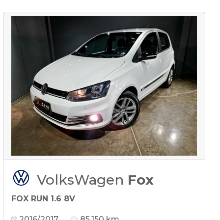
VolksWagen
Fox
FOX RUN 1.6 8V
2016/2017
85.150 km