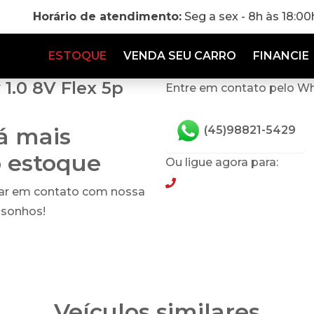
Horário de atendimento:
Seg a sex - 8h às 18:0
ESTOQUE
VENDA SEU CARRO
FINANCIE
1.0 8V Flex 5p
Entre em contato pelo W
tá mais
(45)98821-5429
o estoque
Ou ligue agora para:
(45)98821-5429
rar em contato com nossa
 sonhos!
Veículos similares