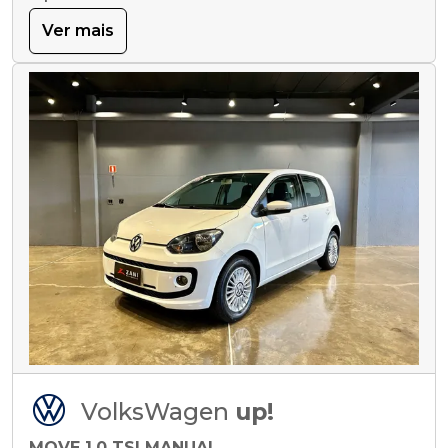
Ver mais
VolksWagen
up!
MOVE 1.0 TSI MANUAL