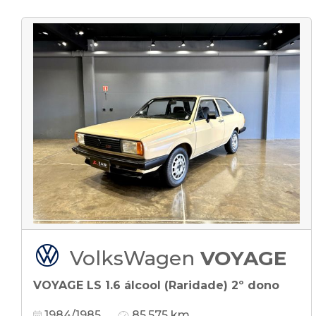
VolksWagen
VOYAGE
VOYAGE LS 1.6 álcool (Raridade) 2º dono
1984/1985
85.575 km