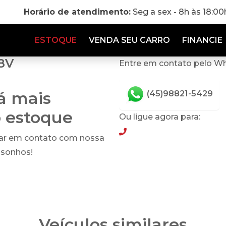
Horário de atendimento:
Seg a sex - 8h às 18:0
ESTOQUE
VENDA SEU CARRO
FINANCIE
 8V
Entre em contato pelo W
tá mais
(45)98821-5429
o estoque
Ou ligue agora para:
(45)98821-5429
rar em contato com nossa
 sonhos!
Veículos similares