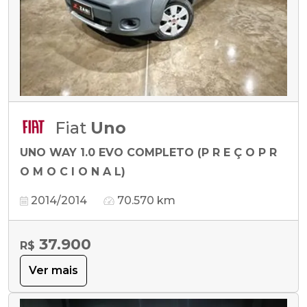
Fiat
Uno
UNO WAY 1.0 EVO COMPLETO (P R E Ç O P R
O M O C I O N A L)
2014/2014
70.570 km
37.900
R$
Ver mais