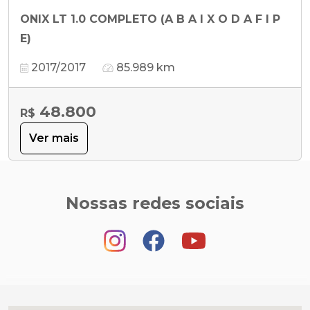
ONIX LT 1.0 COMPLETO (A B A I X O D A F I P
E)
2017/2017
85.989 km
48.800
R$
Ver mais
Nossas redes sociais