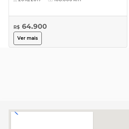
64.900
R$
Ver mais