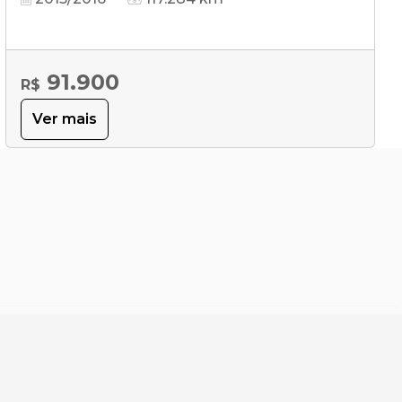
91.900
R$
Ver mais