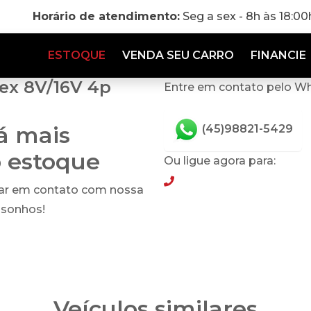
Horário de atendimento:
Seg a sex - 8h às 18:0
ESTOQUE
VENDA SEU CARRO
FINANCIE
lex 8V/16V 4p
Entre em contato pelo W
tá mais
(45)98821-5429
o estoque
Ou ligue agora para:
(45)98821-5429
rar em contato com nossa
 sonhos!
Veículos similares