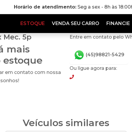
Horário de atendimento:
Seg a sex - 8h às 18:0
ESTOQUE
VENDA SEU CARRO
FINANCIE
x Mec. 5p
Entre em contato pelo W
tá mais
(45)98821-5429
o estoque
Ou ligue agora para:
rar em contato com nossa
(45)98821-5429
 sonhos!
Veículos similares