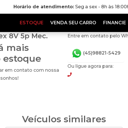
Horário de atendimento:
Seg a sex - 8h às 18:0
ESTOQUE
VENDA SEU CARRO
FINANCIE
ex 8V 5p Mec.
Entre em contato pelo W
tá mais
(45)98821-5429
o estoque
Ou ligue agora para:
rar em contato com nossa
(45)98821-5429
 sonhos!
Veículos similares