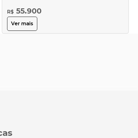
55.900
R$
Ver mais
cas