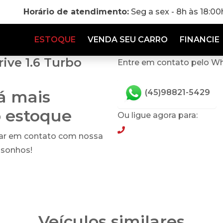
Horário de atendimento:
Seg a sex - 8h às 18:0
ESTOQUE
VENDA SEU CARRO
FINANCIE
ive 1.6 Turbo
Entre em contato pelo W
tá mais
(45)98821-5429
o estoque
Ou ligue agora para:
(45)98821-5429
rar em contato com nossa
 sonhos!
Veículos similares